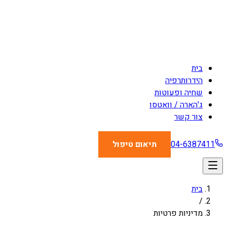
בית
הידרותרפיה
שחיה ופעוטות
ג'הארה / וואטסו
צור קשר
04-6387411
תיאום טיפול
בית
/
מדיניות פרטיות